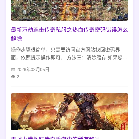
多，就导致了怪物根本杀不完，玩家只要有充足的药
水，在这里可以一直升到50级，都完全没有任何的问
题。但是对于想在石墓阵迷宫地图当中刷怪，在准备
充足药水的同时，玩家还要有足够的时间，还要有足
最新万劫连击传奇私服之热血传奇密码错误怎么
够的耐心，才能在这个地图当中，真正让自己尽快的
解除
升级到想要的等级，通过自己的等级，来提高自己的
战斗力，支持玩好传奇私服游戏。
操作步骤很简单，只需要访问官方网站找回密码界
面，依照提示操作即可。 方法三：清除缓存 如果您确
定自己的密码是正确的，但是输入时提示密码错误。
2026年03月05日
这时候可以尝试清除缓存。
2