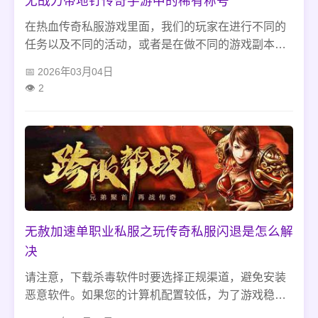
无战力带地钉传奇手游中的稀有称号
在热血传奇私服游戏里面，我们的玩家在进行不同的
任务以及不同的活动，或者是在做不同的游戏副本的
时候，都是可以获得不同的称号的，在这些称号里
2026年03月04日
面，有等级称号，还有杀怪称号，爬塔称号，稀世称
2
号，签到称号，等等，种类可以说是非常繁多的，而
在这个游戏当中，不同的称号可以提供的各种属性也
是不一样的。称号的获得在我们的热血传奇私服游戏
里面,是可以相应的给职业角色们提供一些攻击，或者
是生命，或者是魔法防御，还有物理防御，或者是生
命这些属性的，玩家们在热血传奇私服游戏里面获得
这些称号的话，那么我们的玩家们就可以相对应的获
得这些属性了，就可以很好的增加攻击，或者是生
无赦加速单职业私服之玩传奇私服闪退是怎么解
命，或者是防御这些属性了。而且在我们的热血传奇
决
私服游戏中获得称号的话,可以给职业角色们加上去的
属性是永久的，也就是说永远都是有效的，这对于我
请注意，下载杀毒软件时要选择正规渠道，避免安装
们的职业角色玩家们来说还是非常不错的一件事情
恶意软件。如果您的计算机配置较低，为了游戏稳
了，所以如果有实力的话，还是可以去获得一些这些
定，可以适当降低游戏画质设置，减轻游戏对计算机